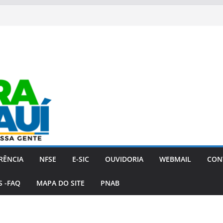
RÊNCIA
NFSE
E-SIC
OUVIDORIA
WEBMAIL
CON
 -FAQ
MAPA DO SITE
PNAB